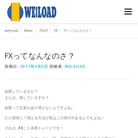
コ
ン
メニュー
テ
ン
ツ
we|road
News
ブログ
FX
FXってなんなのさ？
へ
HOME
WELROADについて
まとめ記事
ブログ
ス
キ
ッ
FXってなんなのさ？
プ
投稿日:
2017年4月3日
投稿者:
WELROAD
副業していますか？
または、探していますか？
副業って正直お金が増えないんですよね…
ただ簡単に？増える方法が実はこの世の中あるんですよね！
それは…
FX
こと為替トレードです！