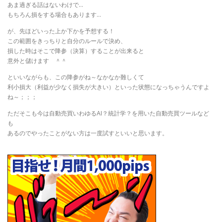
あま過ぎる話はないわけで…
もちろん損をする場合もあります…
が、先ほどいった上か下かを予想する！
この範囲をきっちりと自分のルールで決め、
損した時はそこで降参（決算）することが出来ると
意外と儲けます ＾＾
といいながらも、この降参がね～なかなか難しくて
利小損大（利益が少なく損失が大きい）といった状態になっちゃうんですよ
ね～；；；
ただそこも今は自動売買いわゆるAI？統計学？を用いた自動売買ツールなど
も
あるのでやったことがない方は一度試すといいと思います。