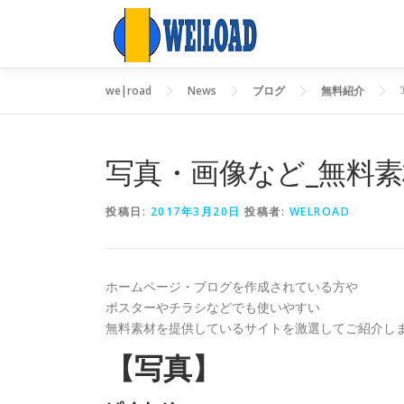
コ
ン
テ
ン
we|road
News
ブログ
無料紹介
ツ
へ
ス
キ
写真・画像など_無料
ッ
プ
投稿日:
2017年3月20日
投稿者:
WELROAD
ホームページ・ブログを作成されている方や
ポスターやチラシなどでも使いやすい
無料素材を提供しているサイトを激選してご紹介し
【写真】