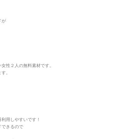
ドが
い女性２人の無料素材です。
ます。
番利用しやすいです！
ドできるので